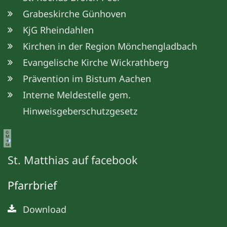
Grabeskirche Günhoven
KjG Rheindahlen
Kirchen in der Region Mönchengladbach
Evangelische Kirche Wickrathberg
Prävention im Bistum Aachen
Interne Meldestelle gem.
Hinweisgeberschutzgesetz
©
M
e
ta
St. Matthias auf facebook
Pfarrbrief
Download