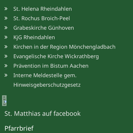
St. Helena Rheindahlen
St. Rochus Broich-Peel
Grabeskirche Günhoven
KjG Rheindahlen
Kirchen in der Region Mönchengladbach
Evangelische Kirche Wickrathberg
Prävention im Bistum Aachen
Interne Meldestelle gem.
Hinweisgeberschutzgesetz
©
M
e
ta
St. Matthias auf facebook
Pfarrbrief