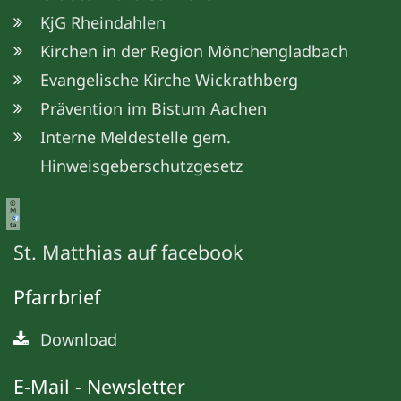
KjG Rheindahlen
Kirchen in der Region Mönchengladbach
Evangelische Kirche Wickrathberg
Prävention im Bistum Aachen
Interne Meldestelle gem.
Hinweisgeberschutzgesetz
©
M
e
ta
St. Matthias auf facebook
Pfarrbrief
Download
E-Mail - Newsletter