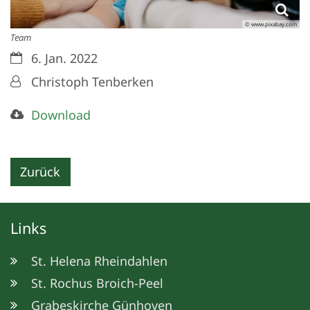
© www.pixabay.com
Team
Datum:
6. Jan. 2022
Von:
Christoph Tenberken
Download
Zurück
Links
St. Helena Rheindahlen
St. Rochus Broich-Peel
Grabeskirche Günhoven