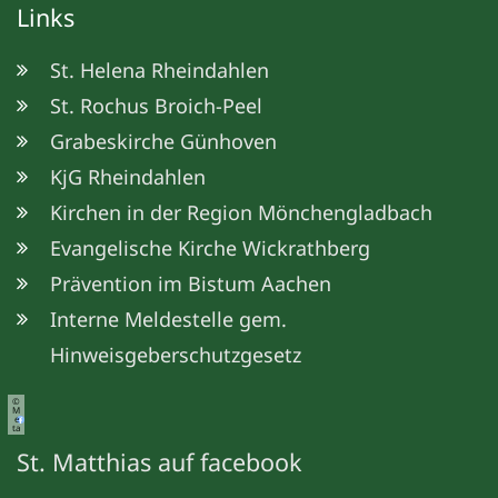
Links
St. Helena Rheindahlen
St. Rochus Broich-Peel
Grabeskirche Günhoven
KjG Rheindahlen
Kirchen in der Region Mönchengladbach
Evangelische Kirche Wickrathberg
Prävention im Bistum Aachen
Interne Meldestelle gem.
Hinweisgeberschutzgesetz
©
M
e
ta
St. Matthias auf facebook