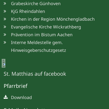
Grabeskirche Günhoven
KjG Rheindahlen
Kirchen in der Region Mönchengladbach
Evangelische Kirche Wickrathberg
Prävention im Bistum Aachen
Interne Meldestelle gem.
Hinweisgeberschutzgesetz
©
M
e
ta
St. Matthias auf facebook
Pfarrbrief
Download