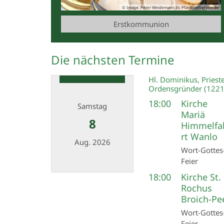
© Image: Peter Weidemann In: Pfarrbriefservice.de
Erstkommunion
Die nächsten Termine
Hl. Dominikus, Prieste
Ordensgründer (1221
18:00
Kirche
Samstag
Mariä
8
Himmelfa
rt Wanlo
Aug. 2026
Wort-Gottes
Feier
18:00
Kirche St.
Datum: 8. August 2026
Rochus
Broich-Pe
Wort-Gottes
Feier