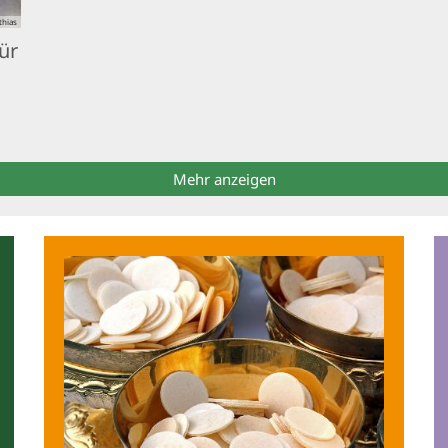
thias
für
Mehr anzeigen