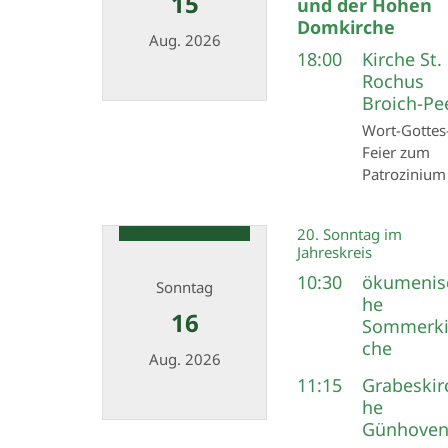
15
und der Hohen
Domkirche
Aug. 2026
18:00
Kirche St.
Rochus
Broich-Pe
Datum: 15. August 2026
Wort-Gottes
Feier zum
Patrozinium
20. Sonntag im
Jahreskreis
10:30
ökumenis
Sonntag
he
16
Sommerki
che
Aug. 2026
11:15
Grabeskir
he
Günhove
Datum: 16. August 2026