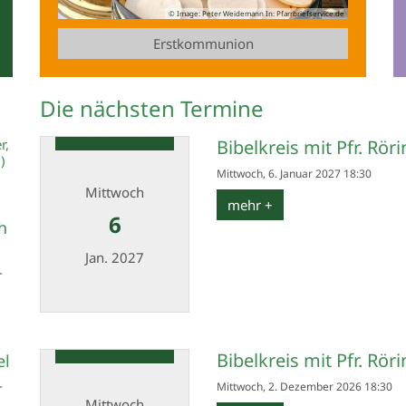
© Image: Peter Weidemann In: Pfarrbriefservice.de
Erstkommunion
Die nächsten Termine
r,
Bibelkreis mit Pfr. Rör
)
Mittwoch, 6. Januar 2027 18:30
Mittwoch
mehr +
6
h
Jan. 2027
-
Datum: 6. Januar 2027
Bibelkreis mit Pfr. Rör
el
-
Mittwoch, 2. Dezember 2026 18:30
Mittwoch