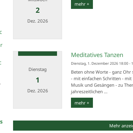
mehr +
2
Dez. 2026
c
Datum: 2. Dezember 2026
r
Meditatives Tanzen
c
Dienstag, 1. Dezember 2026 18:00 - 
Dienstag
Beten ohne Worte - ganz Ohr 
n
1
- mit einfachen Schritten - mi
-
Musik und Gesängen - zu Them
Dez. 2026
jahreszeitlichen ...
mehr +
e
Datum: 1. Dezember 2026
s
Mehr anzei