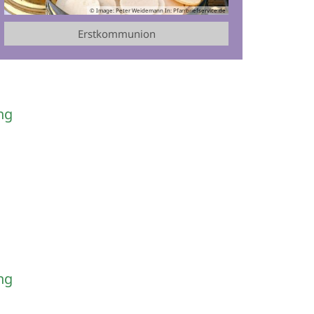
© Image: Peter Weidemann In: Pfarrbriefservice.de
Erstkommunion
ing
ing