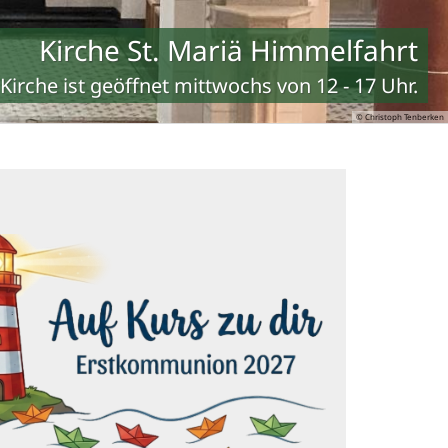
Kirche St. Mariä Himmelfahrt
Kirche ist geöffnet mittwochs von 12 - 17 Uhr.
© Christoph Tenberken