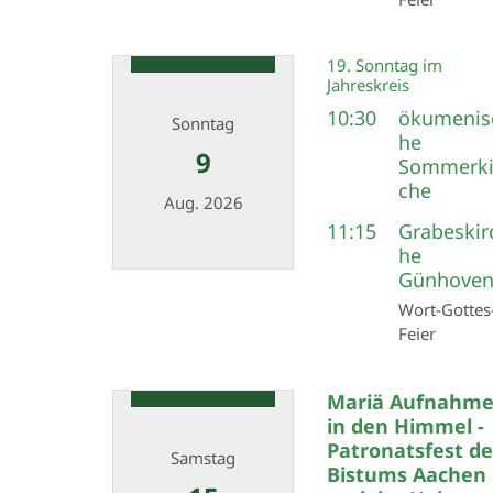
19. Sonntag im
Jahreskreis
10:30
ökumenis
Sonntag
he
9
Sommerki
che
Aug. 2026
11:15
Grabeskir
he
Günhove
Datum: 9. August 2026
Wort-Gottes
Feier
Mariä Aufnahm
in den Himmel -
Patronatsfest de
Samstag
Bistums Aachen