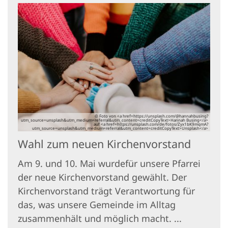
© Foto von <a href=https://unsplash.com/@hannahbusing?
utm_source=unsplash&utm_medium=referral&utm_content=creditCopyText>Hannah Busing</a>
auf <a href=https://unsplash.com/de/fotos/Zyx1bK9mqmA?
utm_source=unsplash&utm_medium=referral&utm_content=creditCopyText>Unsplash</a>
Wahl zum neuen Kirchenvorstand
Am 9. und 10. Mai wurdefür unsere Pfarrei
der neue Kirchenvorstand gewählt. Der
Kirchenvorstand trägt Verantwortung für
das, was unsere Gemeinde im Alltag
zusammenhält und möglich macht. ...