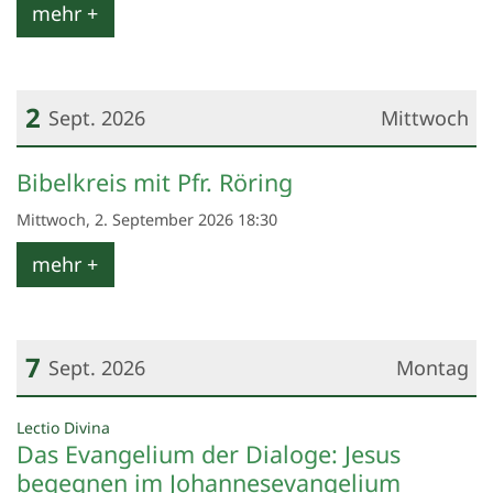
mehr +
2
Sept. 2026
Mittwoch
Datum: 2. September 2026
Bibelkreis mit Pfr. Röring
Mittwoch, 2. September 2026 18:30
mehr +
7
Sept. 2026
Montag
Datum: 7. September 2026
:
Lectio Divina
Das Evangelium der Dialoge: Jesus
begegnen im Johannesevangelium