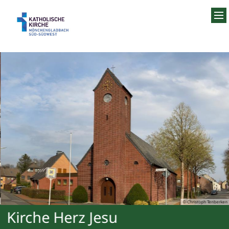
Zum Inhalt springen
© Christoph Tenberken
Kirche Herz Jesu