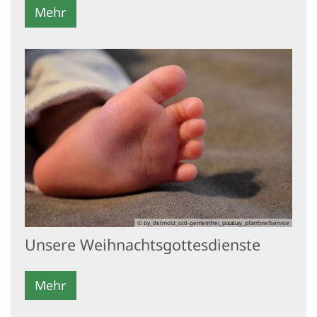
Mehr
© by_detmold_cc0-gemeinfrei_pixabay_pfarrbriefservice
Unsere Weihnachtsgottesdienste
Mehr