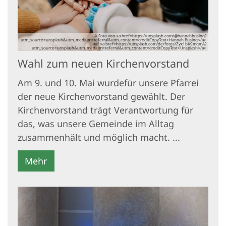
© Foto von <a href=https://unsplash.com/@hannahbusing?
utm_source=unsplash&utm_medium=referral&utm_content=creditCopyText>Hannah Busing</a>
auf <a href=https://unsplash.com/de/fotos/Zyx1bK9mqmA?
utm_source=unsplash&utm_medium=referral&utm_content=creditCopyText>Unsplash</a>
Wahl zum neuen Kirchenvorstand
Am 9. und 10. Mai wurdefür unsere Pfarrei
der neue Kirchenvorstand gewählt. Der
Kirchenvorstand trägt Verantwortung für
das, was unsere Gemeinde im Alltag
zusammenhält und möglich macht. ...
Mehr