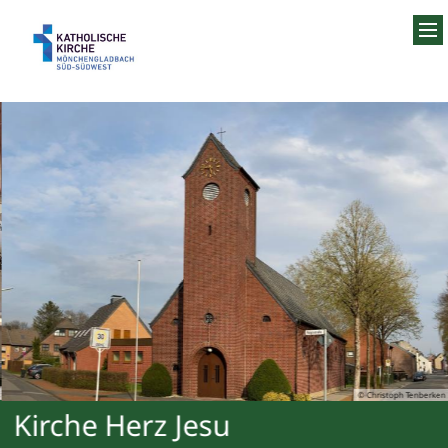
Zum Inhalt springen
© Christoph Tenberken
Kirche Herz Jesu