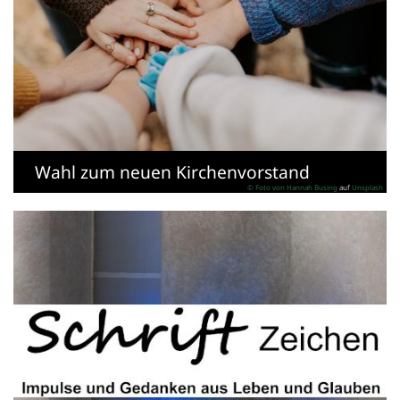
Wahl zum neuen Kirchenvorstand
© Foto von
Hannah Busing
auf
Unsplash