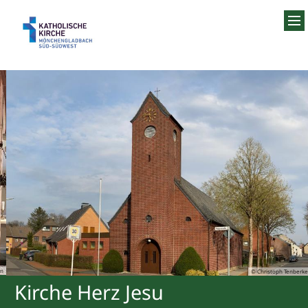
Zum Inhalt springen
© Christoph Tenberken
Kirche Herz Jesu