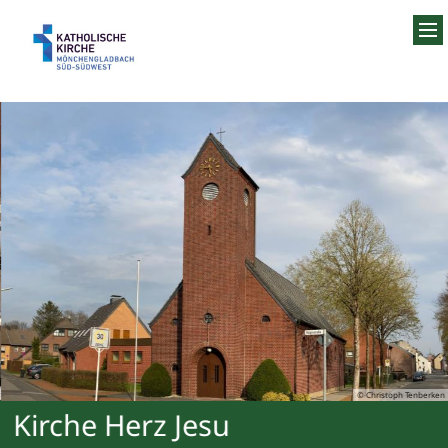
Zum Inhalt springen
© Christoph Tenberken
Kirche Herz Jesu