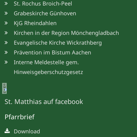
St. Rochus Broich-Peel
Grabeskirche Günhoven
KjG Rheindahlen
Kirchen in der Region Mönchengladbach
Evangelische Kirche Wickrathberg
Prävention im Bistum Aachen
Interne Meldestelle gem.
Hinweisgeberschutzgesetz
©
M
e
ta
St. Matthias auf facebook
Pfarrbrief
Download