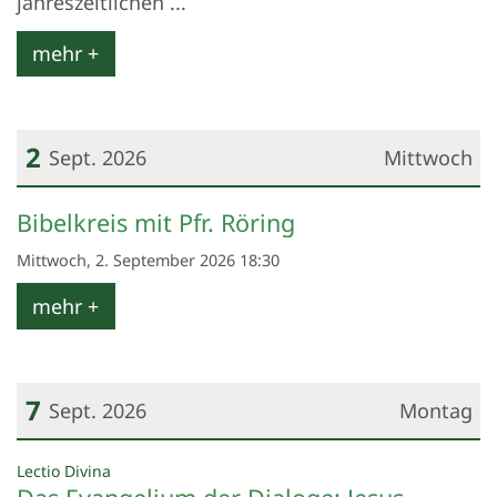
jahreszeitlichen ...
mehr +
2
Sept. 2026
Mittwoch
Datum: 2. September 2026
Bibelkreis mit Pfr. Röring
Mittwoch, 2. September 2026 18:30
mehr +
7
Sept. 2026
Montag
Datum: 7. September 2026
:
Lectio Divina