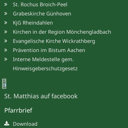
St. Rochus Broich-Peel
Grabeskirche Günhoven
KjG Rheindahlen
Kirchen in der Region Mönchengladbach
Evangelische Kirche Wickrathberg
Prävention im Bistum Aachen
Interne Meldestelle gem.
Hinweisgeberschutzgesetz
©
M
e
ta
St. Matthias auf facebook
Pfarrbrief
Download