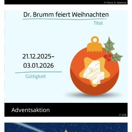
© Pfarre St. Matthias
Adventsaktion
© KÖB