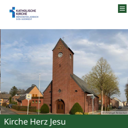
Zum Inhalt springen
© Christoph Tenberken
Kirche Herz Jesu