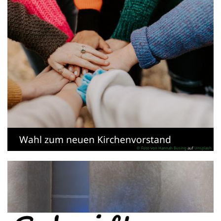
Wahl zum neuen Kirchenvorstand
© Foto von
Hannah Busing
auf
Unsplash